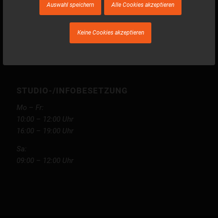
ÖFFNUNGSZEITEN
Auswahl speichern
Alle Cookies akzeptieren
Mo - Fr: 07:00 - 21:30 Uhr
Sa - So - Feiertag: 08:00 - 18:00 Uhr
Keine Cookies akzeptieren
STUDIO-/INFOBESETZUNG
Mo – Fr:
10:00 – 12:00 Uhr
16:00 – 19:00 Uhr
Sa:
09:00 – 12:00 Uhr