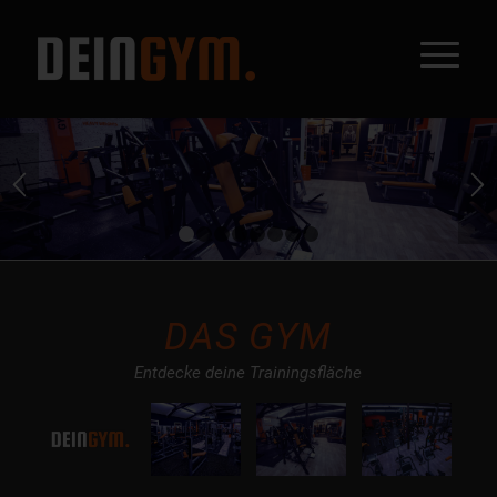
1
2
3
4
5
6
7
8
DAS GYM
Entdecke deine Trainingsfläche