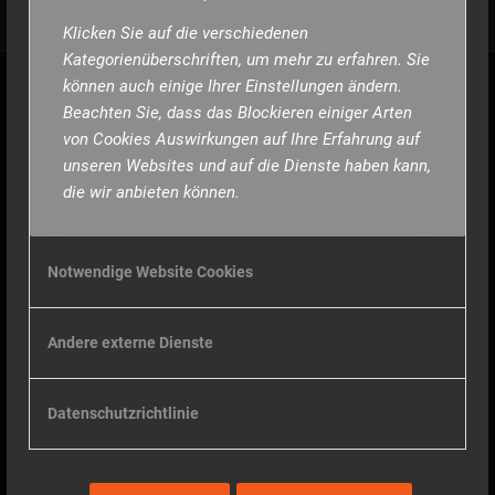
Klicken Sie auf die verschiedenen
Kategorienüberschriften, um mehr zu erfahren. Sie
können auch einige Ihrer Einstellungen ändern.
Beachten Sie, dass das Blockieren einiger Arten
UNTERNEHMEN
von Cookies Auswirkungen auf Ihre Erfahrung auf
Das GYM
unseren Websites und auf die Dienste haben kann,
Datenschutzbestimmung
die wir anbieten können.
Dein Kontakt
Home
Notwendige Website Cookies
Impressum
Andere externe Dienste
So findest du uns
Datenschutzrichtlinie